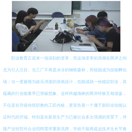
职业教育正迎来一场深刻的变革，而这场变革的浪潮在两岸之间
尤为引人注目。当工厂不再是冰冷的钢铁森林，而校园成为技能孵化
场；当一度被视为娱乐消遣的游戏设计，也能成就一份稳定职业，其
蕴藏的行业能量早已突破想象。这样跨越海峡的两岸经验互相借鉴，
不仅是在升级传统职教的工匠内核，更宣告着一个属于新职业技能认
证时代的开端。特别是在新质生产力已被社会多次强调的背景下，伴
随产业转型对企业招聘需求重新洗牌，学校不能再疏远技术生长节奏